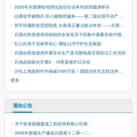
2026年兵团测绘地理信息综合业务培训班圆满举办
以赛促学砺精兵 匠心赋能优服务——第二届全国不动产登记职业技能竞赛兵团选拔赛...
筑牢拒腐防变思想防线 永葆清正廉洁政治本色 ——兵团自然资源局 林业和草原局全...
兵团自然资源局党组组织全体党员干部集中观看庆祝中国共产党成立105周年大会
红心向党不负林草初心 测绘山河守护生态家园
兵团自然资源局开展安全生产及汛期地质灾害防治工作培训
兵地高校联合开展6・18草原保护日活动
沙化土地面积年均缩减1000万亩！我国沙区生态状况持续改善
更多
通知公告
关于批准新疆森海工程咨询有限公司测…
2026年新疆生产建设兵团第十二师一〇…