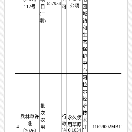
657934
公顷
112号
目
可
团
(二
城
期)
镇
和
生
态
保
护
中
心
阿
拉
尔
经
批
济
次
技
兵林草许
行
永久使
农
术
准
政
用草原
4
11659002MB11724
用
开
0.1034
〔2026〕
许