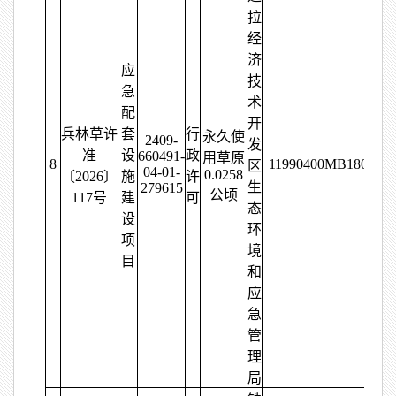
拉
经
济
应
技
急
术
配
开
兵林草许
套
行
永久使
2409-
发
准
设
政
660491-
用草原
8
11990400MB180275
区
04-01-
0.0258
〔2026〕
施
许
生
279615
公顷
117号
建
可
态
设
环
项
境
目
和
应
急
管
理
局