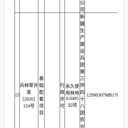
公
司
新
疆
生
产
建
设
兵
团
第
基
三
兵林草许
础
行
师
永久使
准
配
政
四
用林地
15
12990307MB176511
0.0495
〔2026〕
套
许
十
公顷
124号
项
可
八
目
团
农
业