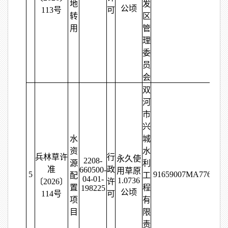
地
发
公顷
113号
可
转
区
用
管
理
委
员
会
双
河
市
兴
水
城
资
水
兵林草许
行
永久使
2208-
源
利
准
政
660500-
用草原
5
91659007MA776G4K
配
工
04-01-
1.0736
〔2026〕
许
置
程
198225
公顷
114号
可
项
有
目
限
责