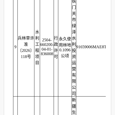
铁
门
关
市
绿
水
泽
兵林草许
利
行
水
永久使
2504-
准
工
政
利
660200-
用林地
9
91659006MAE8TATD
04-01-
0.1096
〔2026〕
程
许
投
836008
公顷
118号
项
可
资
目
运
营
有
限
公
司
新
疆
生