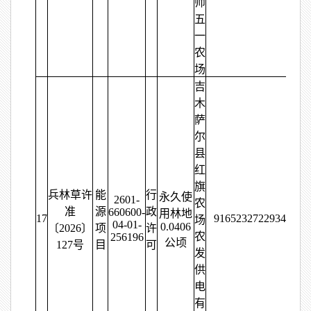
师
五
一
农
场
吉
木
萨
尔
县
红
旗
兵林草许
能
行
永久使
2601-
农
准
源
政
660600-
用林地
17
91652327229343087
场
04-01-
0.0406
〔2026〕
项
许
农
256196
公顷
127号
目
可
发
供
电
有