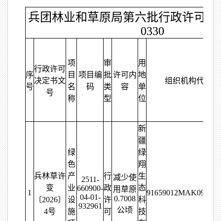
兵团林业和草原局第六批行政许可信息
0330
项
审
用
行政许可
序
目
项目编
批
许可内
地
决定书文
组织机构代码
号
名
码
类
容
单
号
称
型
位
新
疆
绿
绿
色
翔
兵林草许
产
行
生
减少使
2511-
变
业
政
态
660900-
用草原
1
91659012MAK09B15
04-01-
0.7008
〔2026〕
设
许
科
932961
公顷
4号
施
可
技