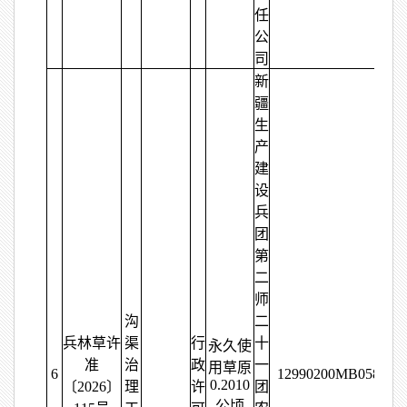
任
公
司
新
疆
生
产
建
设
兵
团
第
二
师
沟
二
兵林草许
渠
行
十
永久使
准
治
政
一
用草原
6
12990200MB058957
0.2010
〔2026〕
理
许
团
公顷