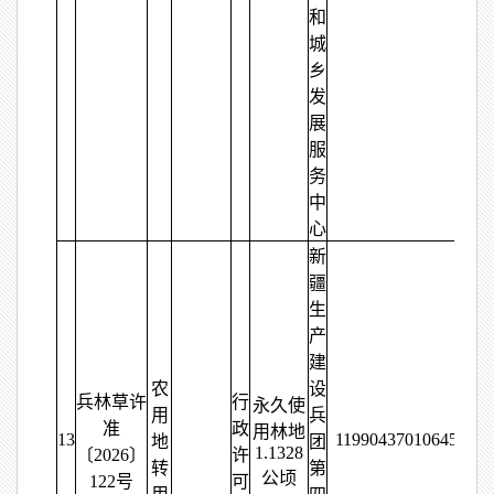
和
城
乡
发
展
服
务
中
心
新
疆
生
产
建
农
设
兵林草许
行
永久使
用
兵
准
政
用林地
13
11990437010645670
地
团
1.1328
〔2026〕
许
转
第
公顷
122号
可