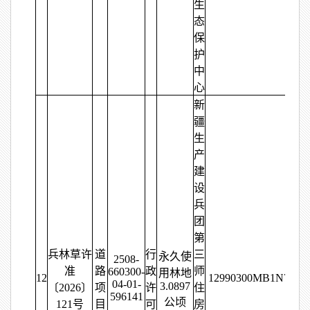
生
态
保
护
中
心
新
疆
生
产
建
设
兵
团
第
兵林草许
道
行
三
永久使
2508-
准
路
政
师
660300-
用林地
12
12990300MB1N7503
04-01-
3.0897
〔2026〕
项
许
住
596141
公顷
121号
目
可
房