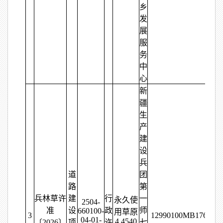
乡
发
展
服
务
中
心
新
疆
生
产
建
设
兵
道
团
路
第
兵林草许
建
行
一
永久使
2504-
准
设
政
师
660100-
用草原
3
12990100MB176448
04-01-
4.4540
〔2026〕
项
许
七