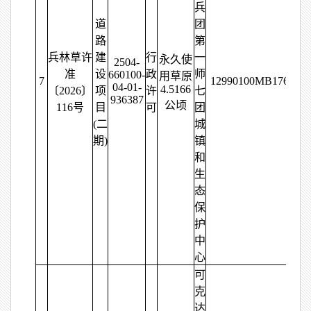
兵
道
团
路
第
兵林草许
建
行
一
永久使
2504-
准
设
政
师
660100-
用草原
7
12990100MB176448
04-01-
4.5166
〔2026〕
项
许
七
936387
公顷
116号
目
可
团
(二
城
期)
镇
和
生
态
保
护
中
心
可
克
达