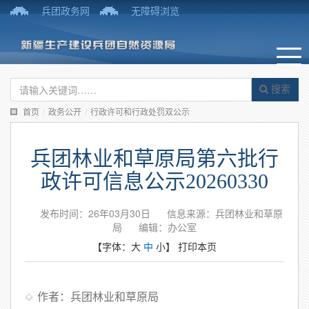
兵团政务网
无障碍浏览
搜索
首页
/
政务公开
/
行政许可和行政处罚双公示
兵团林业和草原局第六批行
政许可信息公示20260330
发布时间：26年03月30日
信息来源：兵团林业和草原
局
编辑：办公室
【字体：
大
中
小
】
打印本页
作者：兵团林业和草原局