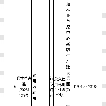
和
林
业
草
原
中
心
新
疆
生
产
建
设
农
兵林草许
行
兵
永久使
用
准
政
团
用林地
16
11991200731837656
地
4.7158
〔2026〕
许
第
转
公顷
125号
可
十
用
二