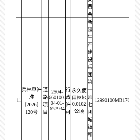
员
会
新
疆
生
产
建
设
兵
团
第
兵林草许
道
行
一
永久使
2504-
准
路
政
师
660100-
用林地
11
12990100MB176448
04-01-
0.0102
〔2026〕
项
许
七
657934
公顷
120号
目
可
团
城
镇
和