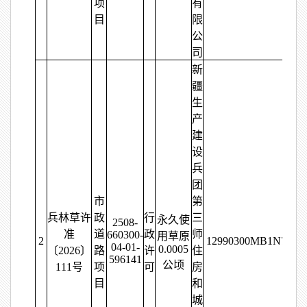
项
有
目
限
公
司
新
疆
生
产
建
设
兵
团
市
第
兵林草许
政
行
三
永久使
2508-
准
道
政
师
660300-
用草原
2
12990300MB1N7503
04-01-
0.0005
〔2026〕
路
许
住
596141
公顷
111号
项
可
房
目
和
城