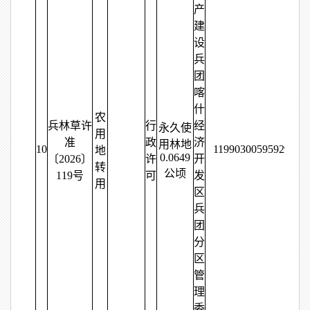
产
建
设
兵
团
喀
什
农
兵林草许
行
经
永久使
用
准
政
济
用林地
10
11990300595929686
地
0.0649
〔2026〕
许
开
转
公顷
119号
可
发
用
区
兵
团
分
区
管
理
委