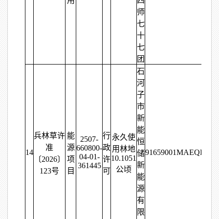
用
四
师
七
十
七
团
石
河
子
市
新
能
兵林草许
能
行
永久使
2507-
恒
准
源
政
660800-
用林地
14
91659001MAEQPAYL
储
04-01-
10.1051
〔2026〕
项
许
新
361445
公顷
123号
目
可
能
源
有
限