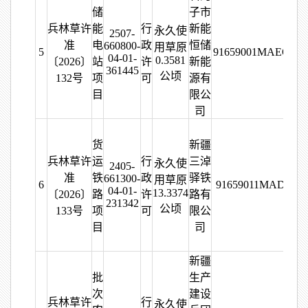
储
子市
兵林草许
能
行
新能
永久使
2507-
准
电
政
恒储
660800-
用草原
5
91659001MAEQPA
04-01-
0.3581
〔2026〕
站
许
新能
361445
公顷
132号
项
可
源有
目
限公
司
货
新疆
兵林草许
运
行
三淖
永久使
2405-
准
铁
政
驿铁
661300-
用草原
6
91659011MAD7103
04-01-
13.3374
〔2026〕
路
许
路有
231342
公顷
133号
项
可
限公
目
司
新疆
批
生产
次
建设
兵林草许
行
永久使