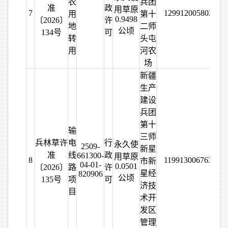
农
兵团
准
政
用草原
7
129912005802498
用
第十
0.9498
〔2026〕
许
地
二师
公顷
134号
可
转
头屯
用
河农
场
新疆
生产
建设
兵团
第十
输
三师
兵林草许
电
行
永久使
2509-
新星
准
线
政
661300-
用草原
8
119913006763143
市新
04-01-
0.0501
〔2026〕
路
许
星经
820906
公顷
135号
项
可
济技
目
术开
发区
管理