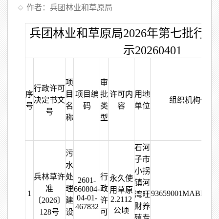
作者：兵团林业和草原局
兵团林业和草原局2026年第七批行
示20260401
项
审
行政许可
序
目
项目编
批
许可内
用地
决定书文
组织机构代码
号
名
码
类
容
单位
号
称
型
石河
污
子市
水
小拐
兵林草许
处
行
永久使
2601-
镇河
准
理
政
660804-
用草原
1
93659001MABPT2
湾旺
04-01-
2.2112
〔2026〕
建
许
财养
467832
公顷
128号
设
可
殖专