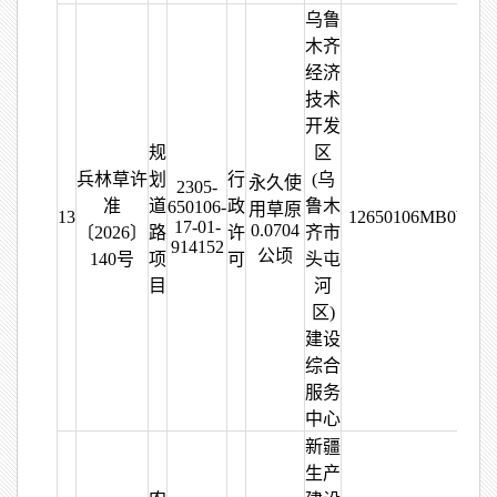
乌鲁
木齐
经济
技术
开发
规
区
兵林草许
划
行
(乌
永久使
2305-
准
道
政
鲁木
650106-
用草原
13
12650106MB0W243
17-01-
0.0704
〔2026〕
路
许
齐市
914152
公顷
140号
项
可
头屯
目
河
区)
建设
综合
服务
中心
新疆
生产