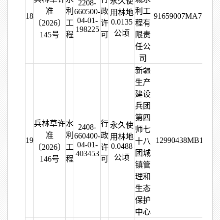
永久使
2208-
准
利
政
利工
660500-
用林地
18
91659007MA776G4
04-01-
0.0135
〔2026〕
工
许
程有
198225
公顷
145号
程
可
限责
任公
司
新疆
生产
建设
兵团
第四
兵林草许
水
行
永久使
2408-
师七
准
利
政
660400-
用林地
19
12990438MB16608
十八
04-01-
0.0488
〔2026〕
工
许
团城
403453
公顷
146号
程
可
镇管
理和
生态
保护
中心