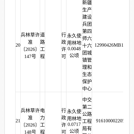
新疆
生产
建设
兵团
第四
兵林草许
道
行
永久使
师六
准
路
政
用林地
20
12990426MB15290
十六
0.0048
〔2026〕
工
许
团城
公顷
147号
程
可
镇管
理和
生态
保护
中心
中交
第二
兵林草许
电
行
永久使
公路
准
力
政
用林地
21
916100002205212
工程
0.0717
〔2026〕
工
许
局有
公顷
148号
程
可