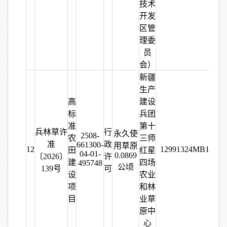
技术
开发
区管
理委
员
会）
新疆
生产
高
建设
标
兵团
准
第十
兵林草许
行
永久使
2508-
农
三师
准
政
661300-
用草原
12
12991324MB19475
田
红星
04-01-
0.0869
〔2026〕
许
建
四场
495748
公顷
139号
可
设
农业
项
和林
目
业草
原中
心