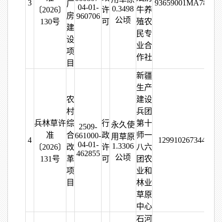
3
93659001MA78YN
厂
04-01-
0.3498
〔2026〕
许
牛养
房
960706
公顷
130号
可
殖农
建
民专
设
业合
项
作社
目
新疆
生产
农
建设
村
兵团
兵林草许
综
行
第十
永久使
2509-
准
合
政
师一
661000-
用草原
4
129910267344567
04-01-
1.3306
〔2026〕
改
许
八六
462855
公顷
131号
革
可
团农
项
业和
目
林业
草原
中心
石河