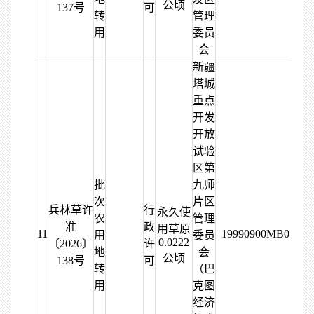
公顷
137号
可
转
管理
用
委员
会
新疆
塔城
重点
开发
开放
试验
区第
批
九师
次
片区
兵林草许
行
永久使
农
管理
准
政
用草原
11
19990900MB08667
用
委员
0.0222
〔2026〕
许
地
会
公顷
138号
可
转
（巴
用
克图
经济