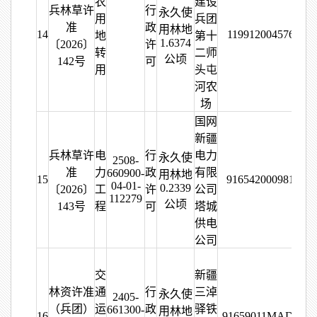
农
建设
兵林草许
行
永久使
用
兵团
准
政
用林地
14
119912004576333
地
第十
1.6374
〔2026〕
许
转
二师
公顷
142号
可
用
头屯
河农
场
国网
新疆
兵林草许
电
行
电力
永久使
2508-
准
力
政
有限
660900-
用林地
15
916542000981791
04-01-
0.2339
〔2026〕
工
许
公司
112279
公顷
143号
程
可
塔城
供电
公司
交
新疆
林资许准
通
行
三淖
永久使
2405-
（兵团）
运
政
驿铁
661300-
用林地
16
91659011MAD7103