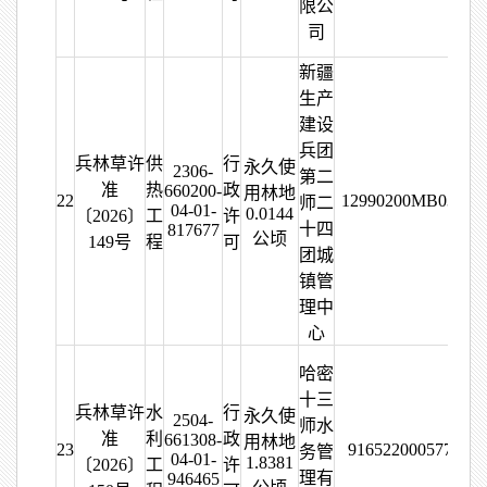
限公
司
新疆
生产
建设
兵团
兵林草许
供
行
永久使
2306-
第二
准
热
政
660200-
用林地
22
12990200MB03323
师二
04-01-
0.0144
〔2026〕
工
许
十四
817677
公顷
149号
程
可
团城
镇管
理中
心
哈密
十三
兵林草许
水
行
永久使
2504-
师水
准
利
政
661308-
用林地
23
916522000577320
务管
04-01-
1.8381
〔2026〕
工
许
理有
946465