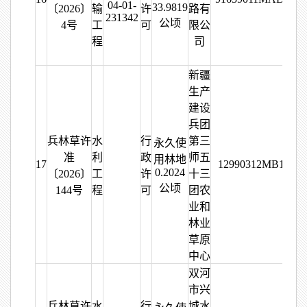
04-01-
33.9819
〔2026〕
输
许
路有
231342
公顷
4号
工
可
限公
程
司
新疆
生产
建设
兵团
兵林草许
水
行
第三
永久使
准
利
政
师五
用林地
17
12990312MB15704
0.2024
〔2026〕
工
许
十三
公顷
144号
程
可
团农
业和
林业
草原
中心
双河
市兴
兵林草许
水
行
城水