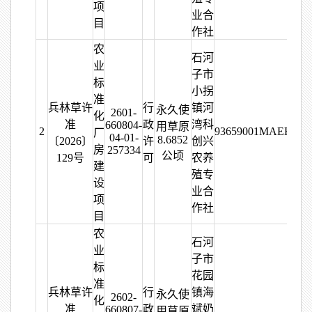
项
业合
目
作社
农
石河
业
子市
标
小拐
准
兵林草许
行
镇河
永久使
2601-
化
准
政
湾科
660804-
用草原
2
93659001MAEHFY
厂
04-01-
8.6852
〔2026〕
许
创兴
房
257334
公顷
129号
可
农养
建
殖专
设
业合
项
作社
目
农
石河
业
子市
标
花园
准
兵林草许
行
镇海
永久使
2602-
化
准
政
斌奶
660807-
用草原