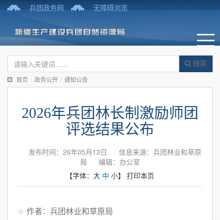
兵团政务网
无障碍浏览
搜索
首页
/
政务公开
/
通知公告
2026年兵团林长制激励师团
评选结果公布
发布时间：26年05月13日
信息来源：兵团林业和草原
局
编辑：办公室
【字体：
大
中
小
】
打印本页
作者：兵团林业和草原局