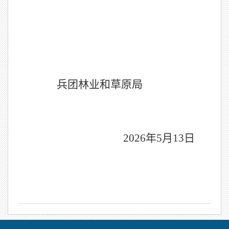
兵团林业和草原局
202
6
年
5
月
1
3
日