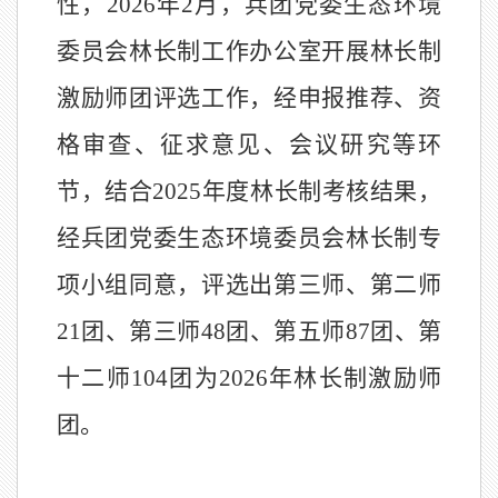
性，
202
6
年
2
月，兵团党委生态环境
委员会林长制工作办公室开展林长制
激励师团评选工作，经申报推荐、资
格审查、征求意见、会议研究等环
节，结合
202
5
年度林长制考核结果，
经兵团党委生态环境委员会林长制专
项小组同意，评选出第
三
师、
第二师
21
团、第三师
48
团、第五师
87
团、第
十二师
104
团
为
202
6
年林长制激励师
团。