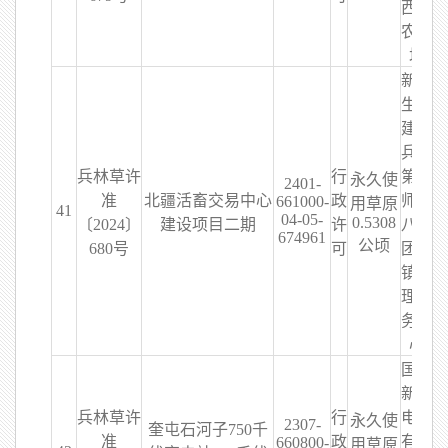
西山
农牧
场
新疆
生产
建设
兵团
兵林草许
行
第十
永久使
2401-
准
北疆活畜交易中心
政
师一
661000-
用草原
41
04-05-
0.5308
〔2024〕
建设项目二期
许
八八
674961
公顷
680号
可
团城
镇管
理服
务中
心
国网
新疆
兵林草许
行
电力
永久使
2307-
奎屯石河子750千
准
政
有限
660800-
用草原