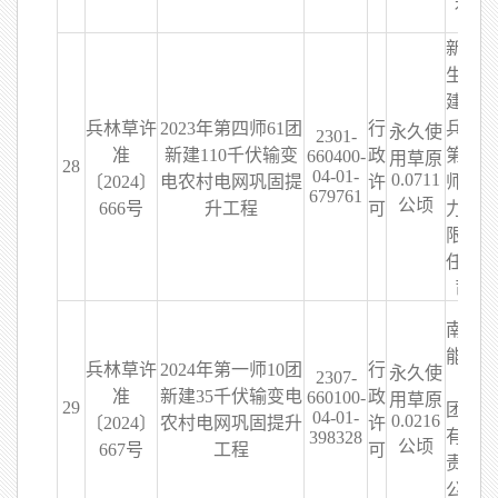
社
新疆
生产
建设
兵林草许
2023年第四师61团
行
兵团
永久使
2301-
准
新建110千伏输变
政
第四
660400-
用草原
28
04-01-
0.0711
〔2024〕
电农村电网巩固提
许
师电
679761
公顷
666号
升工程
可
力有
限责
任公
司
南疆
能源
兵林草许
2024年第一师10团
行
永久使
2307-
（集
准
新建35千伏输变电
政
660100-
用草原
29
团）
04-01-
0.0216
〔2024〕
农村电网巩固提升
许
有限
398328
公顷
667号
工程
可
责任
公司