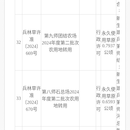
合作
社
新疆
生产
兵林草许
行
建设
永久使
第九师团结农场
准
政
兵团
用草原
32
2024年度第二批次
0.7937
〔2024〕
许
第九
农用地转用
公顷
669号
可
师团
结农
场
新疆
生产
兵林草许
行
建设
永久使
第八师石总场2024
准
政
兵团
用草原
33
年度第二批次农用
0.6593
〔2024〕
许
第八
地转用
公顷
670号
可
师石
河子
总场