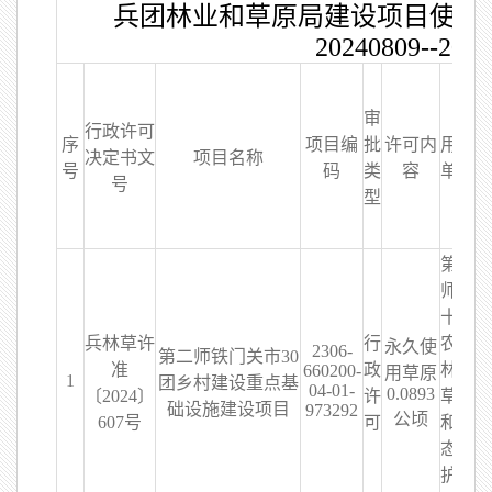
兵团林业和草原局建设项目使用
20240809--202
审
行政许可
序
项目编
批
许可内
用地
决定书文
项目名称
号
码
类
容
单位
号
型
第二
师三
十团
兵林草许
行
农业
永久使
2306-
第二师铁门关市30
准
政
林业
660200-
用草原
1
团乡村建设重点基
04-01-
0.0893
〔2024〕
许
草原
础设施建设项目
973292
公顷
607号
可
和生
态保
护中