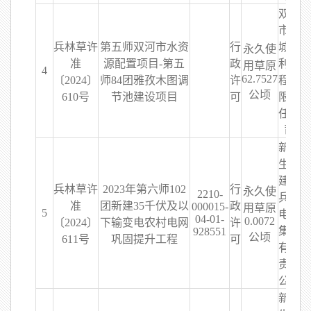
双河
市兴
兵林草许
第五师双河市水资
行
城水
永久使
准
源配置项目-第五
政
利工
用草原
4
62.7527
〔2024〕
师84团雅孜木图调
许
程有
公顷
610号
节池建设项目
可
限责
任公
司
新疆
生产
建设
兵林草许
2023年第六师102
行
永久使
2210-
兵团
准
团新建35千伏及以
政
000015-
用草原
5
电力
04-01-
0.0072
〔2024〕
下输变电农村电网
许
集团
928551
公顷
611号
巩固提升工程
可
有限
责任
公司
新疆