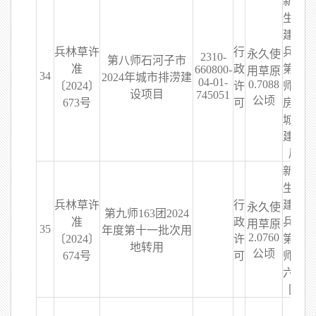
新疆
生产
建设
兵林草许
行
兵团
永久使
2310-
第八师石河子市
准
政
第八
660800-
用草原
34
2024年城市排涝建
04-01-
0.7088
〔2024〕
许
师住
设项目
745051
公顷
673号
可
房和
城乡
建设
局
新疆
生产
兵林草许
行
建设
永久使
第九师163团2024
准
政
兵团
用草原
35
年度第十一批次用
2.0760
〔2024〕
许
第九
地转用
公顷
674号
可
师一
六三
团