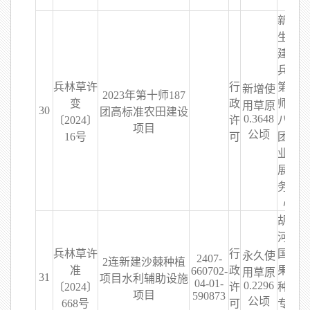
新疆
生产
建设
兵团
兵林草许
行
第十
新增使
2023年第十师187
变
政
师一
用草原
30
团高标准农田建设
0.3648
〔2024〕
许
八七
项目
公顷
16号
可
团农
业发
展服
务中
心
胡杨
河市
兵林草许
行
国晟
永久使
2407-
2连新建沙棘种植
准
政
果蔬
660702-
用草原
31
项目水利辅助设施
04-01-
0.2296
〔2024〕
许
种植
项目
590873
公顷
668号
可
专业