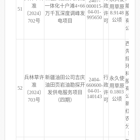
2407-
准
一体化十户滩4×66
政
能源
000015-
用草原
51
04-01-
8.9148
〔2024〕
万千瓦深度调峰发
许
股份
995650
公顷
702号
电项目
可
有限
公司
西藏
先锋
绿能
环保
科技
兵林草许
新疆油田公司吉庆
行
永久使
2404-
股份
准
油田页岩油勘探开
政
660600-
用草原
52
9
有限
04-01-
0.1803
〔2024〕
发供电服务项目
许
公司
140143
公顷
703号
（四期）
可
新疆
红旗
农场
分公
司