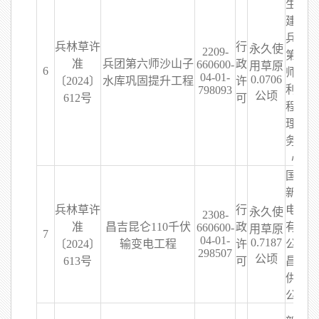
生产
建设
兵团
兵林草许
行
永久使
2209-
第六
准
兵团第六师沙山子
政
660600-
用草原
6
师水
04-01-
0.0706
〔2024〕
水库巩固提升工程
许
利工
798093
公顷
612号
可
程管
理服
务中
心
国网
新疆
兵林草许
行
电力
永久使
2308-
准
昌吉昆仑110千伏
政
有限
660600-
用草原
7
04-01-
0.7187
〔2024〕
输变电工程
许
公司
298507
公顷
613号
可
昌吉
供电
公司