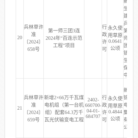
新疆
生产
建设
兵团
兵林草许
行
永久使
第一师三团3连
第一
准
政
用草原
20
2024年“百连示范
师三
0.0641
〔2024〕
许
工程”项目
团城
公顷
658号
可
镇和
生态
保护
中心
新疆
兵林草许
新增2×66万千瓦煤
行
锦龙
永久使
2402-
准
电机组（第一台机
政
电力
660700-
用草原
21
04-01-
0.4844
〔2024〕
组）配套64.3万千
许
集团
684707
公顷
659号
瓦光伏输变电工程
可
有限
公司