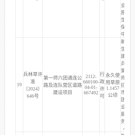
业草
原和
生态
保护
中心
新疆
生产
建设
兵团
第一
兵林草许
行
永久使
2112-
第一师六团通连公
师阿
准
政
660100-
用草原
19
路及连队营区道路
拉尔
04-01-
1.1457
〔2024〕
许
建设项目
市六
667492
公顷
646号
可
团农
业发
展服
务中
心