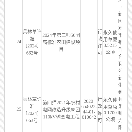
心
新疆
图木
舒克
兵林草许
行
永久使
2024年第三师50团
市供
准
政
用草原
24
高标准农田建设项
销合
3.5215
〔2024〕
许
目
作联
公顷
662号
可
合社
有限
公司
新疆
生产
建设
兵林草许
行
兵团
永久使
2020-
第四师2021年农村
准
政
第四
654022-
用草原
25
电网改造升级68团
44-01-
0.1700
〔2024〕
许
师电
110kV输变电工程
010642
公顷
663号
可
力有
限责