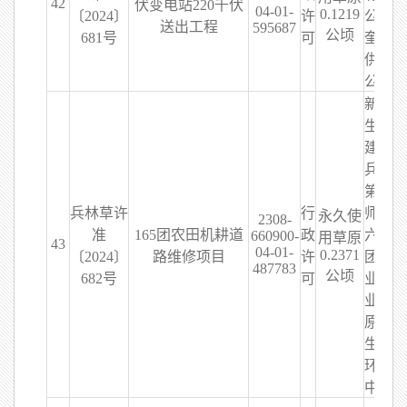
42
伏变电站220千伏
04-01-
0.1219
〔2024〕
许
公司
送出工程
595687
公顷
681号
可
奎屯
供电
公司
新疆
生产
建设
兵团
第九
兵林草许
行
师一
永久使
2308-
准
165团农田机耕道
政
六五
660900-
用草原
43
04-01-
0.2371
〔2024〕
路维修项目
许
团农
487783
公顷
682号
可
业林
业草
原和
生态
环保
中心