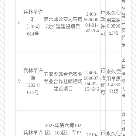
新疆
生产
兵林草许
行
永久使
2403-
建设
准
第六师公安局营房
政
660600-
用草原
8
兵团
04-01-
0.0596
〔2024〕
改扩建建设项目
许
第六
509764
公顷
614号
可
师公
安局
五家
渠鑫
兵林草许
行
永久使
2406-
五家渠鑫合元农业
合元
准
政
660607-
用草原
9
专业合作社晾晒场
农业
04-05-
3.4780
〔2024〕
许
建设项目
专业
154646
公顷
615号
可
合作
社
新疆
生产
2023年第六师102
建设
兵林草许
团、103团、军户
行
永久使
2210-