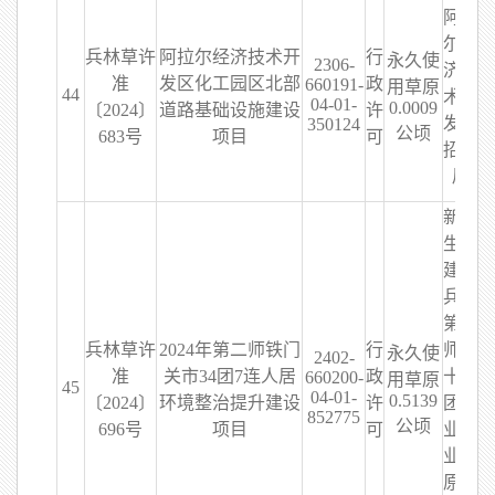
阿拉
尔经
兵林草许
阿拉尔经济技术开
行
永久使
2306-
济技
准
发区化工园区北部
政
660191-
用草原
44
术开
04-01-
0.0009
〔2024〕
道路基础设施建设
许
发区
350124
公顷
683号
项目
可
招商
局
新疆
生产
建设
兵团
第二
兵林草许
2024年第二师铁门
行
师三
永久使
2402-
准
关市34团7连人居
政
十四
660200-
用草原
45
04-01-
0.5139
〔2024〕
环境整治提升建设
许
团农
852775
公顷
696号
项目
可
业林
业草
原和