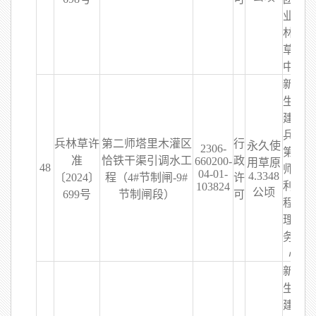
业和
林业
草原
中心
新疆
生产
建设
兵团
兵林草许
第二师塔里木灌区
行
永久使
2306-
第二
准
恰铁干渠引调水工
政
660200-
用草原
48
师水
04-01-
4.3348
〔2024〕
程（4#节制闸-9#
许
利工
103824
公顷
699号
节制闸段）
可
程管
理服
务中
心
新疆
生产
建设