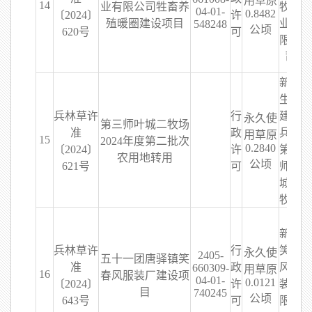
用草原
14
业有限公司牲畜养
牧畜
04-01-
0.8482
〔2024〕
许
殖暖圈建设项目
业有
548248
公顷
620号
可
限公
司
新疆
生产
兵林草许
行
建设
永久使
第三师叶城二牧场
准
政
兵团
用草原
15
2024年度第二批次
0.2840
〔2024〕
许
第三
农用地转用
公顷
621号
可
师叶
城二
牧场
新疆
兵林草许
行
笑春
永久使
2405-
五十一团唐驿镇笑
准
政
风服
660309-
用草原
16
春风服装厂建设项
04-01-
0.0121
〔2024〕
许
装有
目
740245
公顷
643号
可
限公