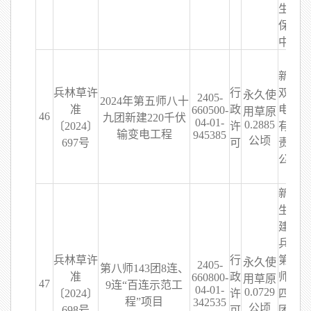
生态
保护
中心
新疆
兵林草许
行
双能
永久使
2405-
2024年第五师八十
准
政
电力
660500-
用草原
46
九团新建220千伏
04-01-
0.2885
〔2024〕
许
有限
输变电工程
945385
公顷
697号
可
责任
公司
新疆
生产
建设
兵团
兵林草许
行
第八
永久使
2405-
第八师143团8连、
准
政
师一
660800-
用草原
47
9连“百连示范工
04-01-
0.0729
〔2024〕
许
四三
程”项目
342535
公顷
698号
可
团农