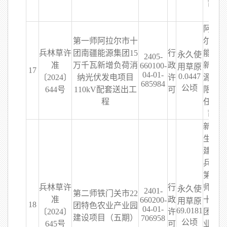
司
阿拉
第一师阿拉尔市十
尔市
兵林草许
团南疆能源集团15
行
能发
永久使
2405-
准
万千瓦新增负荷消
政
新能
660100-
用草原
17
04-01-
0.0447
〔2024〕
纳光伏发电项目
许
源有
685984
公顷
644号
110kV配套送出工
可
限责
程
任公
司
新疆
生产
建设
兵团
第二
兵林草许
行
师二
永久使
2401-
第二师铁门关市22
准
政
十二
660200-
用草原
18
团特色农业产业园
04-01-
69.0181
〔2024〕
许
团农
建设项目（五期）
706958
公顷
645号
可
业林