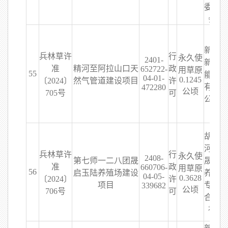
委员
会
新疆
兵林草许
行
永久使
2401-
新捷
准
精河至阿拉山口天
政
652722-
用草原
55
能源
04-01-
0.1245
〔2024〕
然气管道建设项目
许
有限
472280
公顷
705号
可
公司
胡杨
河市
兵林草许
行
永久使
2408-
第七师一二八团晟
晟启
准
政
660706-
用草原
56
启玉陆养殖场建设
养殖
04-05-
0.3628
〔2024〕
许
项目
专业
339682
公顷
706号
可
合作
社