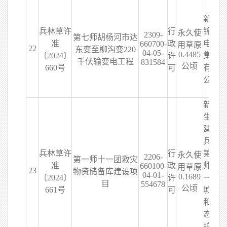
新疆
兵林草许
行
锦龙
永久使
2309-
第七师胡杨河市达
准
政
电力
660700-
用草原
22
东变至柳沟变220
04-05-
0.4485
〔2024〕
许
集团
千伏输变电工程
831584
公顷
660号
可
有限
公司
新疆
生产
建设
兵团
兵林草许
行
第一
永久使
2206-
第一师十一团救灾
准
政
师十
660100-
用草原
23
物资储备库建设项
04-01-
0.1689
〔2024〕
许
一团
目
554678
公顷
661号
可
城镇
和生
态保
护中