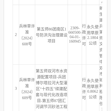
心
新疆
生产
建设
兵林草许
行
兵团
永久使
2309-
第五师86团南区1
准
政
第五
660500-
用草原
2
号防洪沟治理建设
04-01-
2.1804
〔2024〕
许
师水
项目
160945
公顷
608号
可
文水
资源
管理
中心
双河
第五师双河市水资
市兴
源配置项目-兵团
兵林草许
行
城水
永久使
博尔塔拉河大型灌
准
政
利工
用草原
3
区“十四五”续建配
0.8062
〔2024〕
许
程有
套与现代化改造项
公顷
609号
可
限责
目-第五师87团汇
任公
河调节沉砂池工程
司