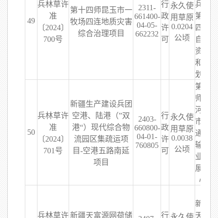
兵林草许
行
兵团
永久使
2311-
第十四师昆玉市一
准
政
第十
661400-
用草原
49
牧场四连地质灾害
04-05-
0.0204
〔2024〕
许
四师
综合治理项目
662232
公顷
700号
可
自然
资源
和规
划局
第八
师石
新疆生产建设兵团
河子
兵林草许
空港、陆港（”双
行
永久使
2403-
市交
准
港“）现代综合物
政
660800-
用草原
50
通运
04-01-
0.0038
〔2024〕
流园区集疏运项
许
输事
760805
公顷
701号
目-空港五路南延
可
业发
项目
展中
心
新疆
兵林草许
新疆天富源网荷储
行
天富
永久使