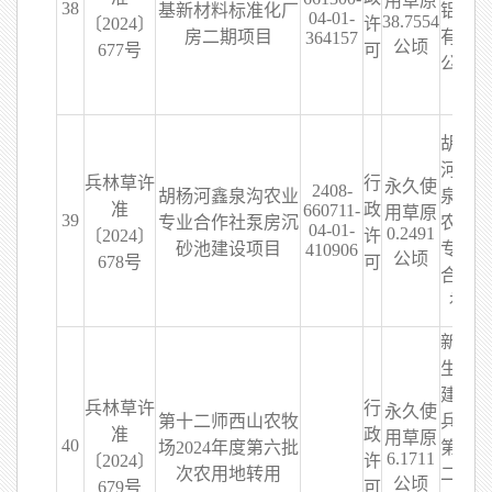
用草原
38
基新材料标准化厂
铝业
04-01-
38.7554
〔2024〕
许
房二期项目
有限
364157
公顷
677号
可
公司
胡杨
河鑫
兵林草许
行
永久使
2408-
胡杨河鑫泉沟农业
泉沟
准
政
660711-
用草原
39
专业合作社泵房沉
农业
04-01-
0.2491
〔2024〕
许
砂池建设项目
专业
410906
公顷
678号
可
合作
社
新疆
生产
建设
兵林草许
行
永久使
第十二师西山农牧
兵团
准
政
用草原
40
场2024年度第六批
第十
6.1711
〔2024〕
许
次农用地转用
二师
公顷
679号
可