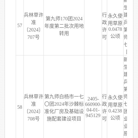
新疆
生产
兵林草许
行
建设
永久使
第九师170团2024
准
政
兵团
用草原
57
年度第二批次用地
0.0478
〔2024〕
许
第九
转用
公顷
707号
可
师一
七〇
团
新疆
生产
建设
兵团
第九
兵林草许
第九师白杨市一七
行
师一
永久使
2405-
准
〇团2024年沙棘标
政
七〇
660900-
用草原
58
04-01-
0.4238
〔2024〕
准化厂房及基础设
许
团农
945129
公顷
708号
施配套建设项目
可
业林
业草
原和