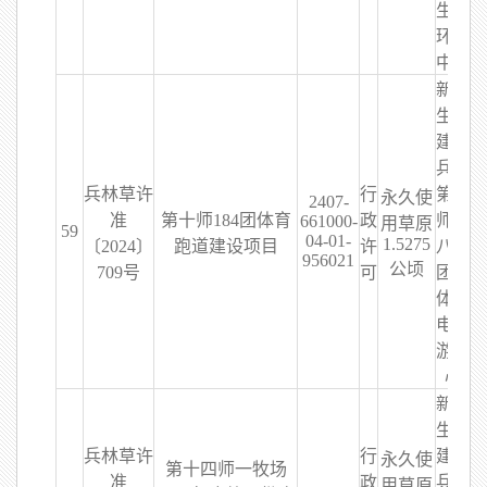
生态
环保
中心
新疆
生产
建设
兵团
兵林草许
行
第十
永久使
2407-
准
第十师184团体育
政
师一
661000-
用草原
59
04-01-
1.5275
〔2024〕
跑道建设项目
许
八四
956021
公顷
709号
可
团文
体广
电旅
游中
心
新疆
生产
兵林草许
行
建设
永久使
第十四师一牧场
准
政
兵团
用草原