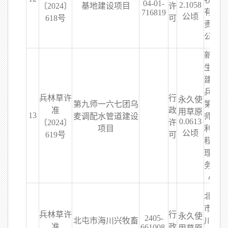
04-01-
2.1058
〔2024〕
基地建设项目
许
有限
716819
公顷
618号
可
责任
公司
新疆
生产
建设
兵团
兵林草许
行
永久使
第九师一六七团乌
第九
准
政
用草原
13
麦调配水管道建设
师水
0.0613
〔2024〕
许
项目
利工
公顷
619号
可
程管
理服
务中
心
北屯
市海
兵林草许
行
永久使
2405-
北屯市海川兴牧畜
川兴
准
政
661008-