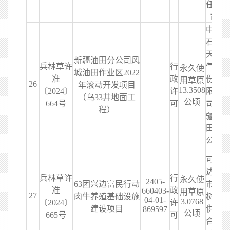
任公
司
中国
石油
天然
新疆油田分公司风
兵林草许
行
气股
永久使
城油田作业区2022
准
政
份有
用草原
26
年滚动开发项目
13.3508
〔2024〕
许
限公
（乌33井地面工
公顷
664号
可
司新
程）
疆油
田分
公司
可克
达拉
兵林草许
行
永久使
2405-
63团兴边富民行动
市榆
准
政
660403-
用草原
27
肉牛养殖基础设施
树庄
04-01-
3.0768
〔2024〕
许
建设项目
供销
869597
公顷
665号
可
合作