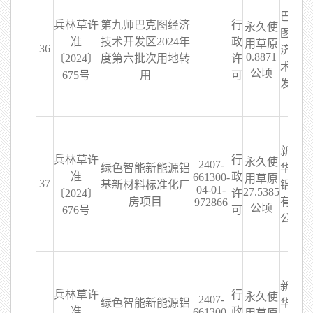
巴克
兵林草许
第九师巴克图经济
行
永久使
图经
准
技术开发区2024年
政
用草原
36
济技
0.8871
〔2024〕
度第六批次用地转
许
术开
公顷
675号
用
可
发区
新疆
兵林草许
行
永久使
2407-
绿色智能新能源铝
华章
准
政
661300-
用草原
37
基新材料标准化厂
铝业
04-01-
27.5385
〔2024〕
许
房项目
有限
972866
公顷
676号
可
公司
新疆
兵林草许
行
永久使
2407-
绿色智能新能源铝
华章
准
政
661300-