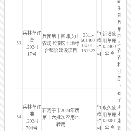
新疆
生产
建设
兵团
第十
兵林草许
行
新增使
2311-
兵团第十四师皮山
四师
变
政
661400-
用草原
53
农场老灌区土地综
皮山
04-01-
0.2400
〔2024〕
许
合整治建设项目
农场
151327
公顷
17号
可
农业
和林
业草
原中
心
石河
子经
兵林草许
行
济技
永久使
石河子市2024年度
准
政
术开
用草原
54
第十六批次农用地
0.0081
〔2024〕
许
发区
转用
公顷
704号
可
管理