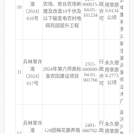
兵团
准
农场、奇台农场新
政
000015-
用草原
10
电力
04-01-
0.0134
〔2024〕
建及改造10千伏及
许
集团
161234
公顷
616号
以下输变电农村电
可
有限
网巩固提升工程
责任
公司
新疆
生产
建设
兵林草许
行
永久使
2311-
兵团
准
2024年第六师高标
政
660600-
用草原
11
第六
04-01-
8.2773
〔2024〕
准农田建设项目
许
师农
901766
公顷
617号
可
业技
术推
广站
胡杨
河市
兵林草许
行
永久使
2401-
兴垦
准
124团梅花鹿养殖
政
660702-
用草原
12
牧业