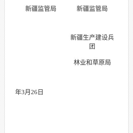
新疆监管局
新疆监管局
新疆生产建设兵
团
林业和草原局
20
年
3
月
26
日